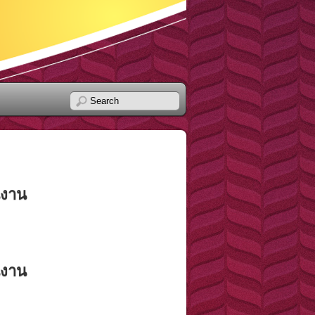
นงาน
นงาน