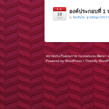
ธ.ค.
องค์ประกอบที่ 1
18
By
นัท-สินโท
•
ฐานข้อมูล CDS Y 
2013
↑
หน่วยประกันคุณภาพ กองแผนและพัฒนา มหาว
Powered by
WordPress
•
Themify Word